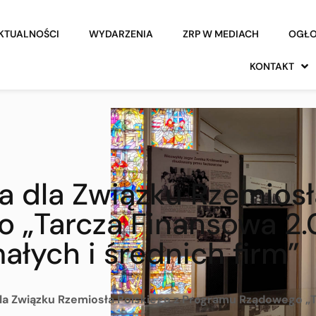
KTUALNOŚCI
WYDARZENIA
ZRP W MEDIACH
OGŁO
KONTAKT
 dla Związku Rzemiosła
 „Tarcza Finansowa 2.
ałych i średnich firm”
a Związku Rzemiosła Polskiego z Programu Rządowego „T