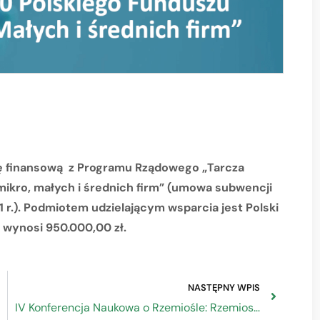
ję finansową z Programu Rządowego „Tarcza
mikro, małych i średnich firm” (umowa subwencji
r.). Podmiotem udzielającym wsparcia jest Polski
 wynosi 950.000,00 zł.
NASTĘPNY WPIS
IV Konferencja Naukowa o Rzemiośle: Rzemiosło – w wymiarze lokalnym, regionalnym i międzynarodowym