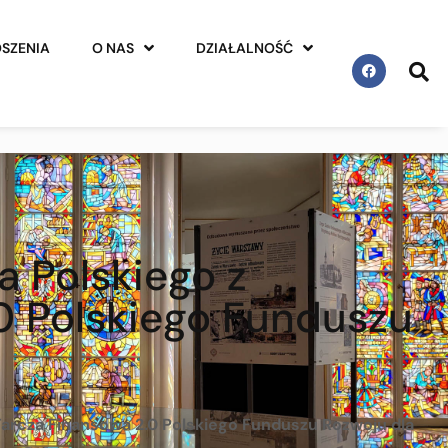
SZENIA
O NAS
DZIAŁALNOŚĆ
 Polskiego z
0 Polskiego Funduszu
arcza Finansowa 2.0 Polskiego Funduszu Rozwoju dla