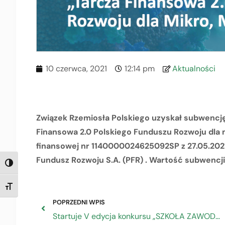
10 czerwca, 2021
12:14 pm
Aktualności
Związek Rzemiosła Polskiego uzyskał subwenc
Finansowa 2.0 Polskiego Funduszu Rozwoju dla 
finansowej nr 1140000024625092SP z 27.05.2021 
Fundusz Rozwoju S.A. (PFR) . Wartość subwencji
TOGGLE HIGH CONTRAST
TOGGLE FONT SIZE
POPRZEDNI WPIS
Startuje V edycja konkursu „SZKOŁA ZAWODOWA NAJWYŻSZEJ JAKOŚCI”