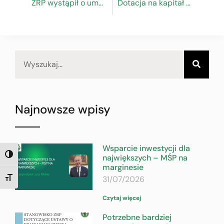
ZRP wystąpił o umożliwienie kontynuacji zajęć praktycznych uczniom szkół branżowych
Dotacja na kapitał obrotowy dla Związku Rzemiosła Polskiego
Najnowsze wpisy
Wsparcie inwestycji dla
największych – MŚP na
TOGGLE HIGH CONTRAST
marginesie
31/07/2026
TOGGLE FONT SIZE
Czytaj więcej
Potrzebne bardziej