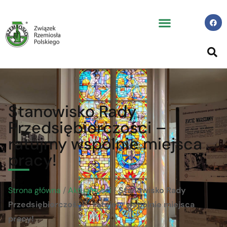
Stanowisko Rady
Przedsiębiorczości –
ratujmy wspólnie miejsca
pracy!
Strona główna
/
Aktualności
/
Stanowisko Rady
Przedsiębiorczości - ratujmy wspólnie miejsca
pracy!