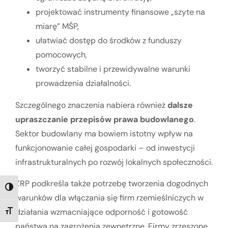
projektować instrumenty finansowe „szyte na
miarę” MŚP,
ułatwiać dostęp do środków z funduszy
pomocowych,
tworzyć stabilne i przewidywalne warunki
prowadzenia działalności.
Szczególnego znaczenia nabiera również
dalsze
upraszczanie przepisów prawa budowlanego
.
Sektor budowlany ma bowiem istotny wpływ na
funkcjonowanie całej gospodarki – od inwestycji
infrastrukturalnych po rozwój lokalnych społeczności.
ZRP podkreśla także potrzebę tworzenia dogodnych
TOGGLE HIGH CONTRAST
warunków dla włączania się firm rzemieślniczych w
działania wzmacniające odporność i gotowość
TOGGLE FONT SIZE
państwa na zagrożenia zewnętrzne. Firmy zrzeszone