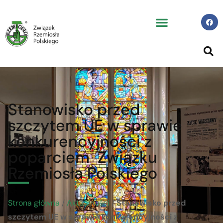
Stanowisko przed
szczytem UE w sprawie
konkurencyjności z
poparciem Związku
Rzemiosła Polskiego
Strona główna
/
Aktualności
/
Stanowisko przed
szczytem UE w sprawie konkurencyjności z