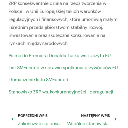
ZRP konsekwentnie działa na rzecz tworzenia w
Polsce i w Unii Europejskiej takich warunków
regulacyjnych i finansowych, które umożliwią małym
i średnim przedsiębiorstwom stabilny rozwój,
inwestowanie oraz skuteczne konkurowanie na
rynkach międzynarodowych.
Pismo do Premiera Donalda Tuska ws. szczytu EU
List SMEunited w sprawie spotkania przywódców EU
Tłumaczenie listu SMEunited
Stanowisko ZRP ws. konkurencyjności i deregulacji
POPRZEDNI WPIS
NASTĘPNY WPIS
Zakończyło się posiedzenie Zespołu Roboczego ds. Rzemiosła
Wspólne stanowisko ZRP do projektu nowelizacji ustawy o Państwowej Inspekcji Pracy