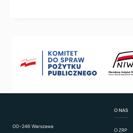
O NAS
00-246 Warszawa
O ZRP