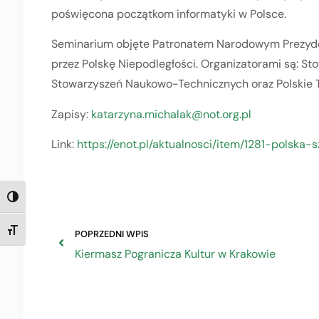
poświęcona początkom informatyki w Polsce.
Seminarium objęte Patronatem Narodowym Prezyde
przez Polskę Niepodległości. Organizatorami są: St
Stowarzyszeń Naukowo-Technicznych oraz Polskie 
Zapisy:
katarzyna.michalak@not.org.pl
Link:
https://enot.pl/aktualnosci/item/1281-pols
TOGGLE HIGH CONTRAST
TOGGLE FONT SIZE
POPRZEDNI WPIS
Kiermasz Pogranicza Kultur w Krakowie