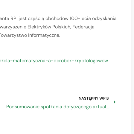
nta RP jest częścią obchodów 100-lecia odzyskania
owarzyszenie Elektryków Polskich, Federacja
Towarzystwo Informatyczne.
ka-szkola-matematyczna-a-dorobek-kryptologowow
NASTĘPNY WPIS
Podsumowanie spotkania dotyczącego aktualnej sytuacji na rynku ziarna pszenicy