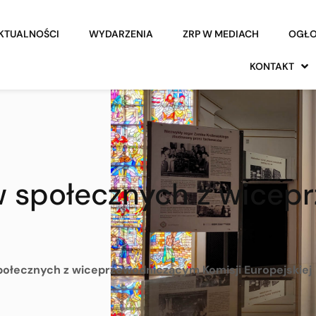
KTUALNOŚCI
WYDARZENIA
ZRP W MEDIACH
OGŁO
KONTAKT
w społecznych z wice
połecznych z wiceprzewodniczącym Komisji Europejskiej