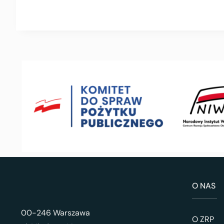
O NAS
00-246 Warszawa
O ZRP