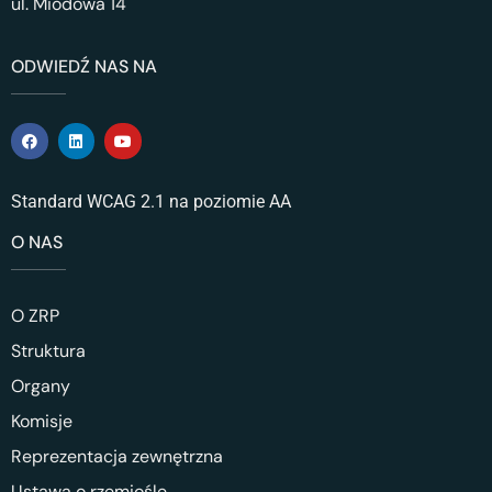
ul. Miodowa 14
ODWIEDŹ NAS NA
Standard WCAG 2.1 na poziomie AA
O NAS
O ZRP
Struktura
Organy
Komisje
Reprezentacja zewnętrzna
Ustawa o rzemiośle