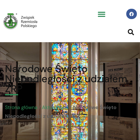
Narodowe Święto
Niepodległości z udziałem
ZRP
Strona główna
/
Aktualności
/
Narodowe Święto
Niepodległości z udziałem ZRP