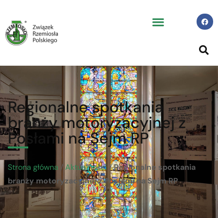
Regionalne spotkania
branży motoryzacyjnej z
Posłami na Sejm RP
Strona główna
/
Aktualności
/
Regionalne spotkania
branży motoryzacyjnej z Posłami na Sejm RP