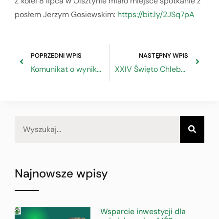
Z kolei 8 lipca w Olsztynie miało miejsce spotkanie z
posłem Jerzym Gosiewskim:
https://bit.ly/2JSq7pA
POPRZEDNI WPIS
NASTĘPNY WPIS
Komunikat o wynikach postępowania konkurencyjnego
XXIV Święto Chleba w Gdańsku
Najnowsze wpisy
Wsparcie inwestycji dla