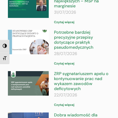
największych – MŚP na
marginesie
31/07/2026
Czytaj więcej
Potrzebne bardziej
precyzyjne przepisy
dotyczące praktyk
pseudomedycznych
TOGGLE HIGH CONTRAST
28/07/2026
TOGGLE FONT SIZE
Czytaj więcej
ZRP sygnatariuszem apelu o
kontynuowanie prac nad
wykazem zawodów
deficytowych
22/07/2026
Czytaj więcej
Dobra wiadomość dla