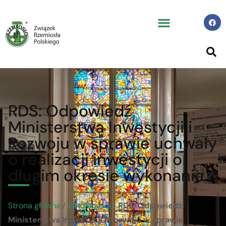
RDS: Odpowiedź
Ministerstwa Inwestycji i
Rozwoju w sprawie uchwały
o realizacji inwestycji o
długim okresie wykonania
Strona główna
/
Aktualności
/
RDS: Odpowiedź
Ministerstwa Inwestycji i Rozwoju w sprawie