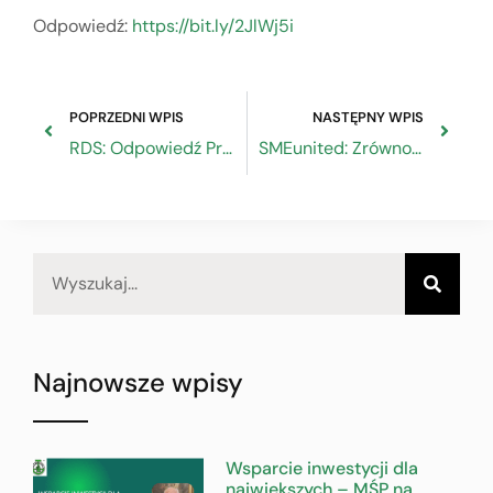
Odpowiedź:
https://bit.ly/2JlWj5i
POPRZEDNI WPIS
NASTĘPNY WPIS
RDS: Odpowiedź Prezesa GUS w sprawie uchwały o problemach przedsiębiorstw z branży budowlanej
SMEunited: Zrównoważone finanse – Rozporządzenie w sprawie taksonomii
Najnowsze wpisy
Wsparcie inwestycji dla
największych – MŚP na