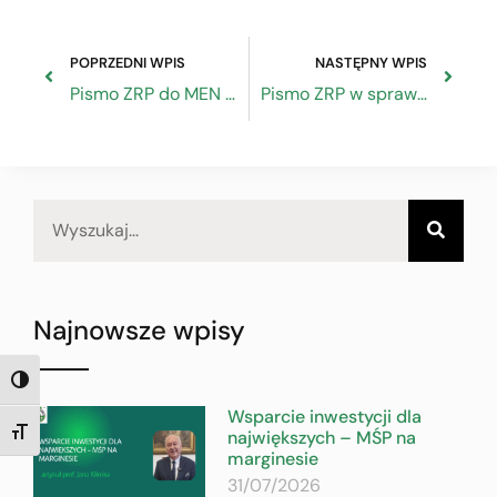
POPRZEDNI WPIS
NASTĘPNY WPIS
Pismo ZRP do MEN w sprawie powrotu pracowników młodocianych do realizacji praktycznej nauki zawodu
Pismo ZRP w sprawie praktyk ograniczających konkurencję i kontrolę koncentracji
Najnowsze wpisy
TOGGLE HIGH CONTRAST
Wsparcie inwestycji dla
największych – MŚP na
TOGGLE FONT SIZE
marginesie
31/07/2026