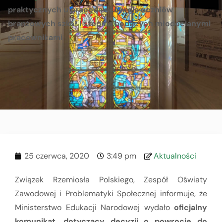
praktycznych u pracodawców dla uczniów
branżowych szkół I stopnia będących młodocianymi
pracownikami
25 czerwca, 2020
3:49 pm
Aktualności
Związek Rzemiosła Polskiego, Zespół Oświaty
Zawodowej i Problematyki Społecznej informuje, że
Ministerstwo Edukacji Narodowej wydało
oficjalny
komunikat, dotyczący decyzji o powrocie do