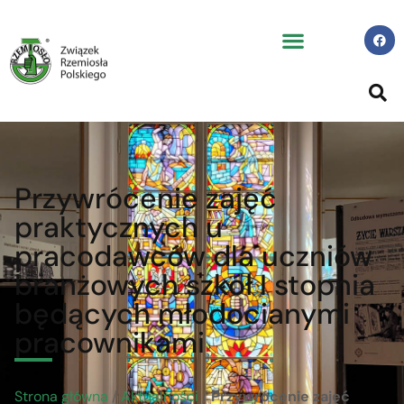
Przywrócenie zajęć
praktycznych u
pracodawców dla uczniów
branżowych szkół I stopnia
będących młodocianymi
pracownikami
Strona główna
/
Aktualności
/
Przywrócenie zajęć