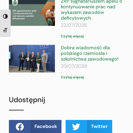
ZRP sygnatariuszem apelu o
kontynuowanie prac nad
wykazem zawodów
deficytowych
TOGGLE HIGH CONTRAST
22/07/2026
TOGGLE FONT SIZE
Czytaj więcej
Dobra wiadomość dla
polskiego rzemiosła i
szkolnictwa zawodowego!
20/07/2026
Czytaj więcej
Udostępnij
Facebook
Twitter