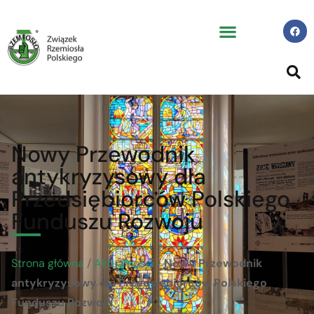
Nowy Przewodnik
antykryzysowy dla
Przedsiębiorców Polskiego
Funduszu Rozwoju
Strona główna
/
Aktualności
/
Nowy Przewodnik
antykryzysowy dla Przedsiębiorców Polskiego
Funduszu Rozwoju