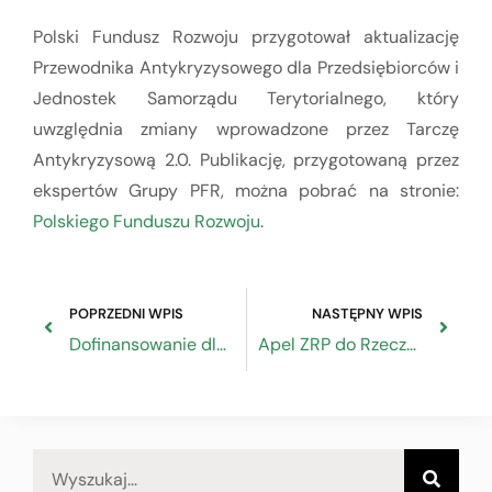
Polski Fundusz Rozwoju przygotował aktualizację
Przewodnika Antykryzysowego dla Przedsiębiorców i
Jednostek Samorządu Terytorialnego, który
uwzględnia zmiany wprowadzone przez Tarczę
Antykryzysową 2.0. Publikację, przygotowaną przez
ekspertów Grupy PFR, można pobrać na stronie:
Polskiego Funduszu Rozwoju
.
POPRZEDNI WPIS
NASTĘPNY WPIS
Dofinansowanie dla organizacji pozarządowych – Odpowiedzi na pytania rzemieślników
Apel ZRP do Rzecznika MŚP o ogłoszenie daty zakończenia ograniczeń dla firm