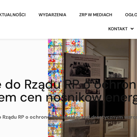
KTUALNOŚCI
WYDARZENIA
ZRP W MEDIACH
OGŁO
KONTAKT
e do Rządu RP o ochron
em cen nośników energ
o Rządu RP o ochronę rzemiosła przed drastycznym wzro