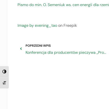
Pismo do min. O. Semeniuk ws. cen energii dla rzem
Image by evening_tao
on Freepik
POPRZEDNI WPIS
Konferencja dla producentów pieczywa „Promocja wysokiej jakości pieczywa i przetworów zbożowych na rynku krajowym”-27.10.2022 r.
TOGGLE HIGH CONTRAST
TOGGLE FONT SIZE