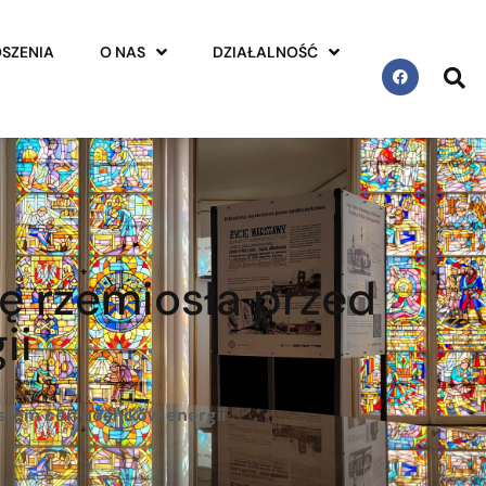
SZENIA
O NAS
DZIAŁALNOŚĆ
ę rzemiosła przed
ii
stem cen nośników energii