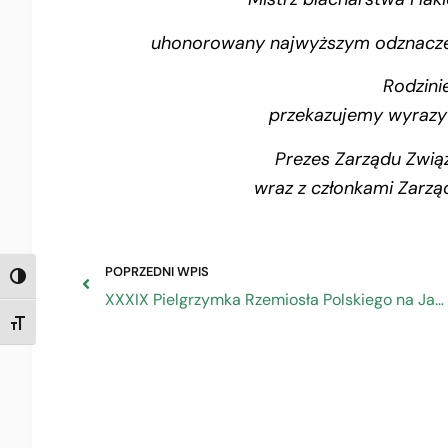
uhonorowany najwyższym odznaczeni
Rodzini
przekazujemy wyrazy
Prezes Zarządu Zwią
wraz z członkami Zarz
POPRZEDNI WPIS
TOGGLE HIGH CONTRAST
XXXIX Pielgrzymka Rzemiosła Polskiego na Jasną Górę
TOGGLE FONT SIZE