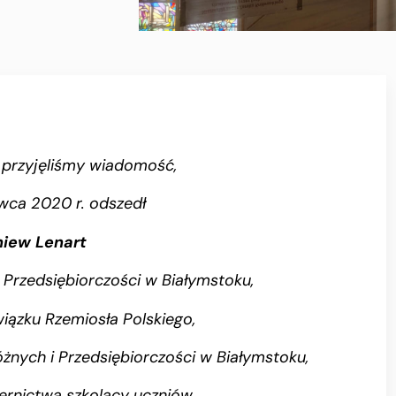
 przyjęliśmy wiadomość,
rwca 2020 r. odszedł
niew Lenart
i Przedsiębiorczości w Białymstoku,
iązku Rzemiosła Polskiego,
żnych i Przedsiębiorczości w Białymstoku,
iernictwa szkolący uczniów,