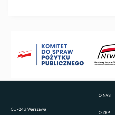
O NAS
00-246 Warszawa
O ZRP