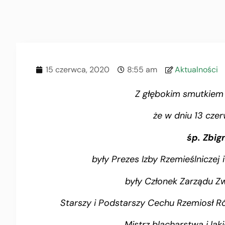
15 czerwca, 2020
8:55 am
Aktualności
Z głębokim smutkiem
że w dniu 13 cze
śp.
Zbig
były Prezes Izby Rzemieślniczej 
były Członek Zarządu Zw
Starszy i Podstarszy Cechu Rzemiosł Ró
Mistrz blacharstwa i lak