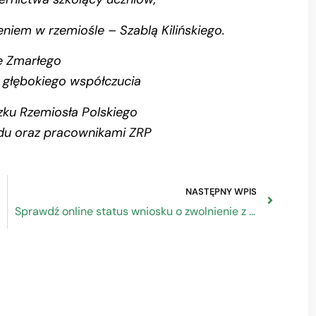
em w rzemiośle – Szablą Kilińskiego.
e Zmarłego
 głębokiego współczucia
zku Rzemiosła Polskiego
ądu oraz pracownikami ZRP
NASTĘPNY WPIS
Sprawdź online status wniosku o zwolnienie z obowiązku opłacania składek ZUS