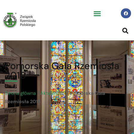
Pomorska Gala Rzemiosła
2018
Strona główna
/
Aktualności
/
Pomorska Gala
Rzemiosła 2018