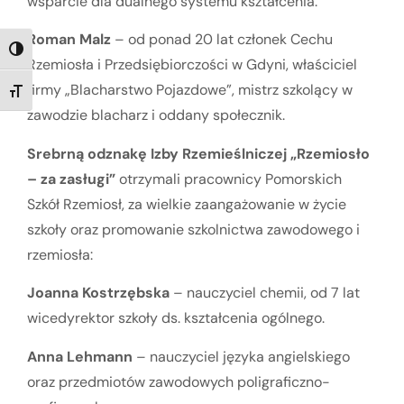
wsparcie dla dualnego systemu kształcenia.
Roman Malz
– od ponad 20 lat członek Cechu
TOGGLE HIGH CONTRAST
Rzemiosła i Przedsiębiorczości w Gdyni, właściciel
firmy „Blacharstwo Pojazdowe”, mistrz szkolący w
TOGGLE FONT SIZE
zawodzie blacharz i oddany społecznik.
Srebrną odznakę Izby Rzemieślniczej „Rzemiosło
– za zasługi”
otrzymali pracownicy Pomorskich
Szkół Rzemiosł, za wielkie zaangażowanie w życie
szkoły oraz promowanie szkolnictwa zawodowego i
rzemiosła:
Joanna Kostrzębska
– nauczyciel chemii, od 7 lat
wicedyrektor szkoły ds. kształcenia ogólnego.
Anna Lehmann
– nauczyciel języka angielskiego
oraz przedmiotów zawodowych poligraficzno-