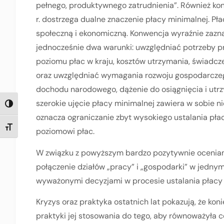
pełnego, produktywnego zatrudnienia”. Również ko
r. dostrzega dualne znaczenie płacy minimalnej. Pł
społeczną i ekonomiczną. Konwencja wyraźnie zazna
jednocześnie dwa warunki: uwzględniać potrzeby pr
poziomu płac w kraju, kosztów utrzymania, świadcz
oraz uwzględniać wymagania rozwoju gospodarczego
dochodu narodowego, dążenie do osiągnięcia i utr
szerokie ujęcie płacy minimalnej zawiera w sobie n
TOGGLE HIGH CONTRAST
oznacza ograniczanie zbyt wysokiego ustalania pła
TOGGLE FONT SIZE
poziomowi płac.
W związku z powyższym bardzo pozytywnie oceniamy
połączenie działów „pracy” i „gospodarki” w jednym
wyważonymi decyzjami w procesie ustalania płacy 
Kryzys oraz praktyka ostatnich lat pokazują, że ko
praktyki jej stosowania do tego, aby równoważyła c