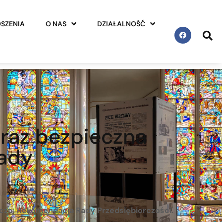
SZENIA
O NAS
DZIAŁALNOŚĆ
raz bezpieczna
Rady
czo. Rekomendacja Rady Przedsiębiorczości.