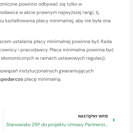
omiczne powinno odbywać się tylko w
odawca w akcie prawnym najwyższej rangi, tj.
u kształtowania płacy minimalnej, aby nie była ona
jscem ustalania płacy minimalnej powinna być Rada
cownicy i pracodawcy. Płaca minimalna powinna być
iz ekonomicznych w ramach ustawowych regulacji.
ozwiązań instytucjonalnych gwarantujących
ospodarczo
płacę minimalną.
NASTĘPNY WPIS
Stanowisko ZRP do projektu Umowy Partnerstwa dla realizacji polityki spójności 2021-2027 w Polsce