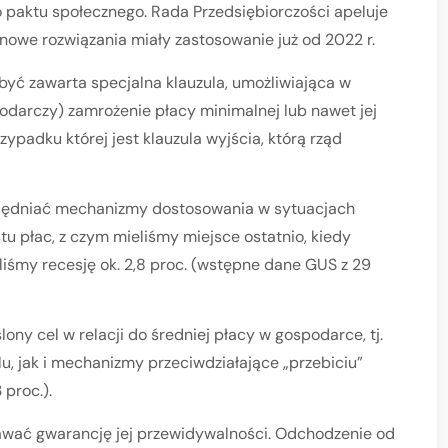
 paktu społecznego. Rada Przedsiębiorczości apeluje
 nowe rozwiązania miały zastosowanie już od 2022 r.
yć zawarta specjalna klauzula, umożliwiająca w
odarczy) zamrożenie płacy minimalnej lub nawet jej
zypadku której jest klauzula wyjścia, którą rząd
ględniać mechanizmy dostosowania w sytuacjach
u płac, z czym mieliśmy miejsce ostatnio, kiedy
liśmy recesję ok. 2,8 proc. (wstępne dane GUS z 29
ny cel w relacji do średniej płacy w gospodarce, tj.
, jak i mechanizmy przeciwdziałające „przebiciu”
 proc.).
awać gwarancję jej przewidywalności. Odchodzenie od