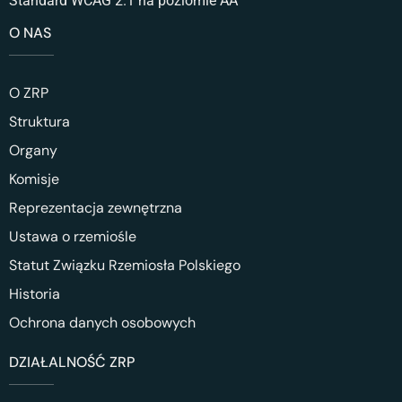
Standard WCAG 2.1 na poziomie AA
O NAS
O ZRP
Struktura
Organy
Komisje
Reprezentacja zewnętrzna
Ustawa o rzemiośle
Statut Związku Rzemiosła Polskiego
Historia
Ochrona danych osobowych
DZIAŁALNOŚĆ ZRP