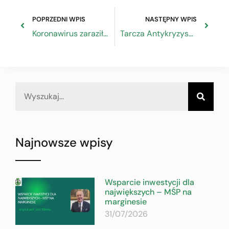
POPRZEDNI WPIS
NASTĘPNY WPIS
Koronawirus zaraził polskie firmy – działania katowickiej Izby Rzemieślniczej
Tarcza Antykryzysowa 2.0 – wsparcie z ZUS
Najnowsze wpisy
Wsparcie inwestycji dla
największych – MŚP na
marginesie
31/07/2026