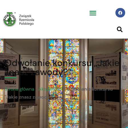
Odwołanie konkursu „Jakie
znasz zawody?”
Strona główna
/
Aktualności
/
Odwołanie konkursu
"Jakie znasz zawody?"