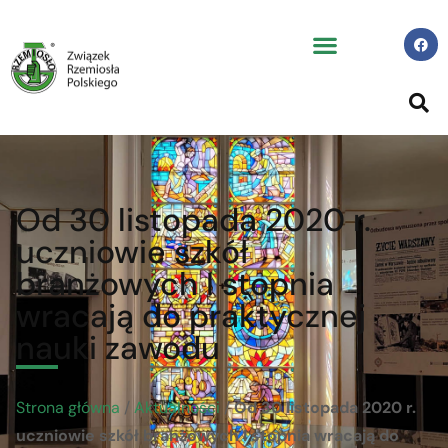
Od 30 listopada 2020 r.
uczniowie szkół
branżowych I stopnia
wracają do praktycznej
nauki zawodu
Strona główna
/
Aktualności
/
Od 30 listopada 2020 r.
uczniowie szkół branżowych I stopnia wracają do