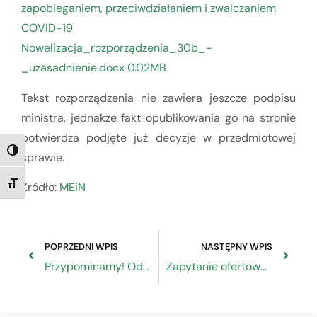
zapobieganiem, przeciwdziałaniem i zwalczaniem
COVID-19
Nowelizacja​_rozporządzenia​_30b​_-​
_uzasadnienie.docx 0.02MB
Tekst rozporządzenia nie zawiera jeszcze podpisu
ministra, jednakże fakt opublikowania go na stronie
potwierdza podjęte już decyzje w przedmiotowej
TOGGLE HIGH CONTRAST
sprawie.
Źródło:
MEiN
TOGGLE FONT SIZE
POPRZEDNI WPIS
NASTĘPNY WPIS
Przypominamy! Od 1 grudnia 2020 r. koniec wpłat gotówkowych w siedzibie ZRP
Zapytanie ofertowe na wyprodukowanie filmu promującego członkostwo w ZRP oraz prace RDS