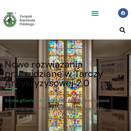
Nowe rozwiązania
przewidziane w Tarczy
Antykryzysowej 2.0
Strona główna
/
Aktualności
/
Nowe rozwiązania
przewidziane w Tarczy Antykryzysowej 2.0