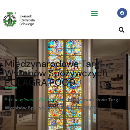
Międzynarodowe Targi
Wyrobów Spożywczych
POLAGRA FOOD
Strona główna
/
Aktualności
/
Międzynarodowe Targi
Wyrobów Spożywczych POLAGRA FOOD