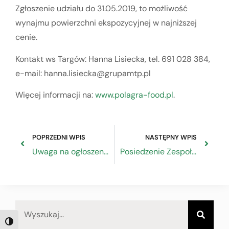
Zgłoszenie udziału do 31.05.2019, to możliwość
wynajmu powierzchni ekspozycyjnej w najniższej
cenie.
Kontakt ws Targów: Hanna Lisiecka, tel. 691 028 384,
e-mail: hanna.lisiecka@grupamtp.pl
Więcej informacji na:
www.polagra-food.pl
.
POPRZEDNI WPIS
NASTĘPNY WPIS
Uwaga na ogłoszenia „sprzedam koszty VAT – sprzedam faktury”
Posiedzenie Zespołu ds. budżetu wynagrodzeń i świadczeń socjalnych RDS
TOGGLE HIGH CONTRAST