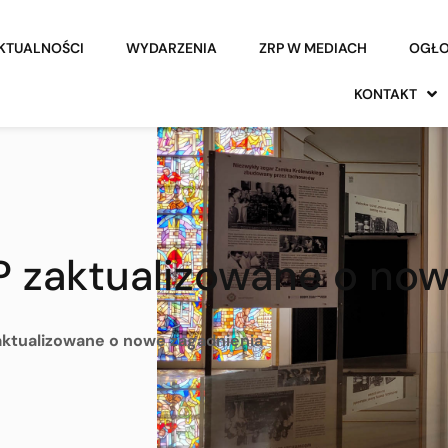
KTUALNOŚCI
WYDARZENIA
ZRP W MEDIACH
OGŁO
KONTAKT
 zaktualizowane o now
aktualizowane o nowe zagadnienia