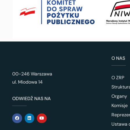
O NAS
00-246 Warszawa
O ZRP
ul. Miodowa 14
Struktur
Organy
ODWIEDŹ NAS NA
Komisje
Repreze
Ustawa o