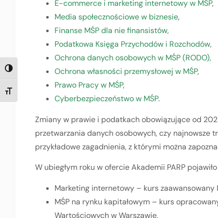
E-commerce i marketing internetowy w MŚP
,
Media społecznościowe w biznesie
,
Finanse MŚP dla nie finansistów
,
Podatkowa Księga Przychodów i Rozchodów
,
Ochrona danych osobowych w MŚP (RODO),
Ochrona własności przemysłowej w MŚP
,
TOGGLE HIGH CONTRAST
Prawo Pracy w MŚP
,
TOGGLE FONT SIZE
Cyberbezpieczeństwo w MŚP
.
Zmiany w prawie i podatkach obowiązujące od 2022
przetwarzania danych osobowych, czy najnowsze t
przykładowe zagadnienia, z którymi można zapozna
W ubiegłym roku w ofercie Akademii PARP pojawiło 
Marketing internetowy – kurs zaawansowany II
MŚP na rynku kapitałowym – kurs opracowany
Wartościowych w Warszawie,