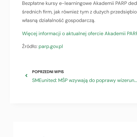
Bezpłatne kursy e-learningowe Akademii PARP ded
średnich firm, jak również tym z dużych przedsięb
własną działalność gospodarczą.
Więcej informacji o aktualnej ofercie Akademii PAR
Źródło:
parp.gov.pl
POPRZEDNI WPIS
SMEunited: MŚP wzywają do poprawy wizerunku szkolnictwa zawodowego w celu zlikwidowania luki kwalifikacyjnej