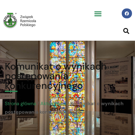
Komunikat o wynikach
postępowania
konkurencyjnego
Strona główna
/
Aktualności
/
Komunikat o wynikach
postępowania konkurencyjnego