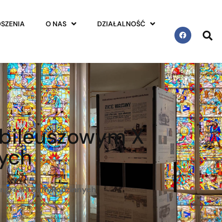
SZENIA
O NAS
DZIAŁALNOŚĆ
ubileuszowym X
ych
ngresie Firm Rodzinnych