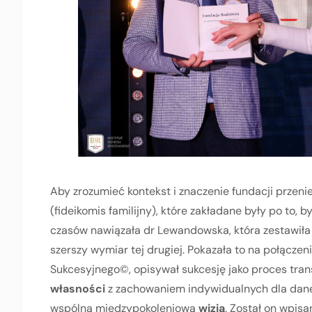
Aby zrozumieć kontekst i znaczenie fundacji przeni
(fideikomis familijny), które zakładane były po to,
czasów nawiązała dr Lewandowska, która zestawiła
szerszy wymiar tej drugiej. Pokazała to na połącze
Sukcesyjnego©, opisywał sukcesję jako proces tran
własności
z zachowaniem indywidualnych dla dane
wspólną międzypokoleniową
wizją
. Został on wpis