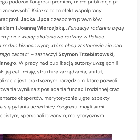
atego podczas Kongresu premierę miała publikacja pt.
biznesowych”. Książka ta to efekt współpracy
raz prof.
Jacka Lipca
z zespołem prawników
akiem i Joanną Wierzejską
.
„Fundacje rodzinne będą
m przez wielopokoleniowe rodziny w Polsce.
a rodzin biznesowych, które chcą zastanowić się nad
czego zacząć
” – zaznaczył
Szymon Trzebiatowski,
zinnego.
W pracy nad publikacją autorzy uwzględnili
 jej cel i misję, strukturę zarządzania, statut,
likacja jest praktycznym narzędziem, które pozwoli
zwania wynikną z posiadania fundacji rodzinnej oraz
omentarze ekspertów, merytorycznie ujęte aspekty
ce się pytania uczestnicy Kongresu mogli sami
osobistym, spersonalizowanym, merytorycznym