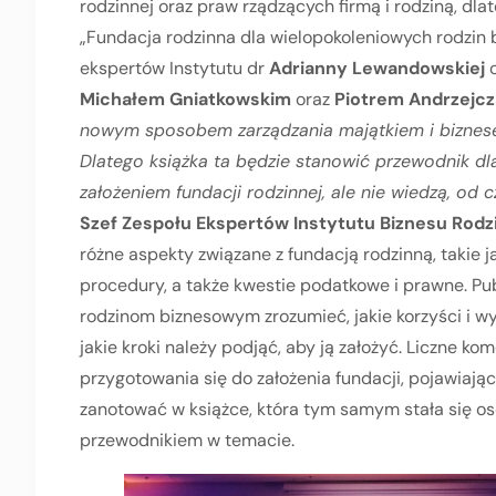
rodzinnej oraz praw rządzących firmą i rodziną, dl
„Fundacja rodzinna dla wielopokoleniowych rodzin 
ekspertów Instytutu dr
Adrianny Lewandowskiej
o
Michałem Gniatkowskim
oraz
Piotrem Andrzejcz
nowym sposobem zarządzania majątkiem i biznese
Dlatego książka ta będzie stanowić przewodnik dl
założeniem fundacji rodzinnej, ale nie wiedzą, od 
Szef Zespołu Ekspertów Instytutu Biznesu Rod
różne aspekty związane z fundacją rodzinną, takie jak:
procedury, a także kwestie podatkowe i prawne. Pub
rodzinom biznesowym zrozumieć, jakie korzyści i wy
jakie kroki należy podjąć, aby ją założyć. Liczne k
przygotowania się do założenia fundacji, pojawiają
zanotować w książce, która tym samym stała się 
przewodnikiem w temacie.