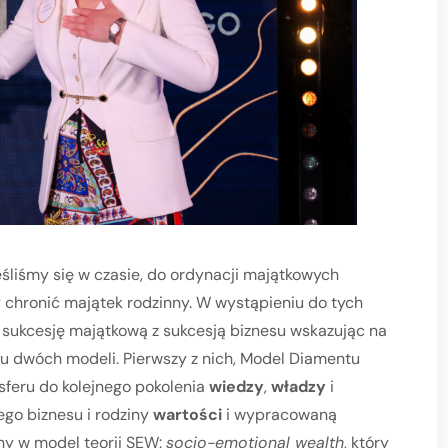
eśliśmy się w czasie, do ordynacji majątkowych
 by chronić majątek rodzinny. W wystąpieniu do tych
 sukcesję majątkową z sukcesją biznesu wskazując na
niu dwóch modeli. Pierwszy z nich, Model Diamentu
sferu do kolejnego pokolenia
wiedzy
,
władzy
i
go biznesu i rodziny
wartości
i wypracowaną
any w model teorii SEW:
socio-emotional wealth
, który