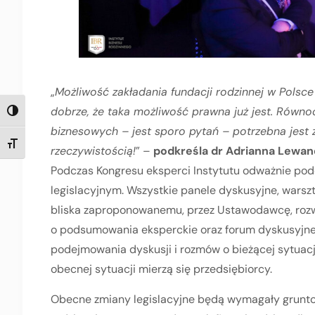
„
Możliwość zakładania fundacji rodzinnej w Polsce
dobrze, że taka możliwość prawna już jest. Równo
TOGGLE HIGH CONTRAST
biznesowych – jest sporo pytań – potrzebna jest z
TOGGLE FONT SIZE
rzeczywistością!
” –
podkreśla dr Adrianna Lewan
Podczas Kongresu eksperci Instytutu odważnie po
legislacyjnym. Wszystkie panele dyskusyjne, warszt
bliska zaproponowanemu, przez Ustawodawcę, rozwi
o podsumowania eksperckie oraz forum dyskusyjne,
podejmowania dyskusji i rozmów o bieżącej sytuacj
obecnej sytuacji mierzą się przedsiębiorcy.
Obecne zmiany legislacyjne będą wymagały grunto