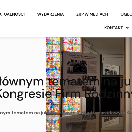
KTUALNOŚCI
WYDARZENIA
ZRP W MEDIACH
OGŁO
KONTAKT
głównym tematem na j
ngresie Firm Rodzinn
wnym tematem na jubileuszowym X Międzynarodowym Ko