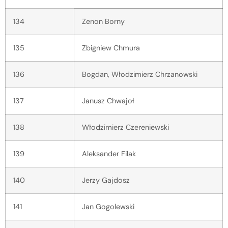
134
Zenon Borny
135
Zbigniew Chmura
136
Bogdan, Włodzimierz Chrzanowski
137
Janusz Chwajoł
138
Włodzimierz Czereniewski
139
Aleksander Filak
140
Jerzy Gajdosz
141
Jan Gogolewski