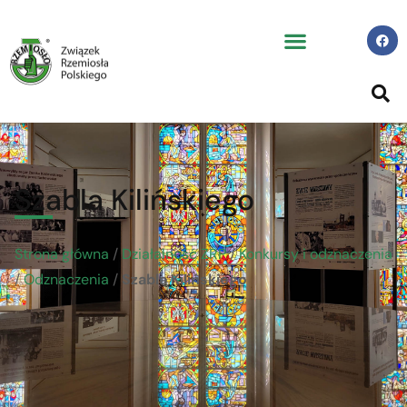
Szabla Kilińskiego
Strona główna
/
Działalność ZRP
/
Konkursy i odznaczenia
/
Odznaczenia
/
Szabla Kilińskiego