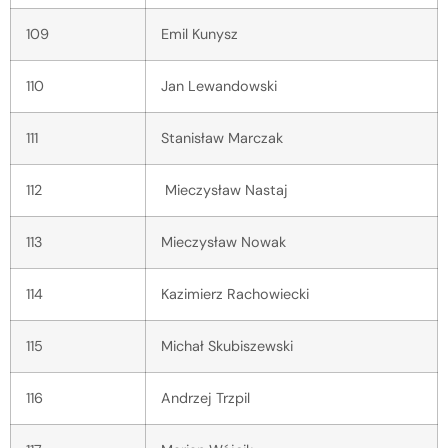
109
Emil Kunysz
110
Jan Lewandowski
111
Stanisław Marczak
112
Mieczysław Nastaj
113
Mieczysław Nowak
114
Kazimierz Rachowiecki
115
Michał Skubiszewski
116
Andrzej Trzpil