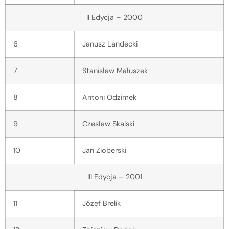
II Edycja – 2000
6
Janusz Landecki
7
Stanisław Małuszek
8
Antoni Odzimek
9
Czesław Skalski
10
Jan Zioberski
III Edycja – 2001
11
Józef Brelik