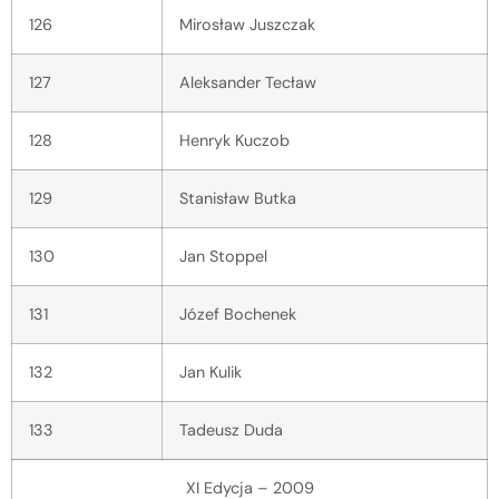
126
Mirosław Juszczak
127
Aleksander Tecław
128
Henryk Kuczob
129
Stanisław Butka
130
Jan Stoppel
131
Józef Bochenek
132
Jan Kulik
133
Tadeusz Duda
XI Edycja – 2009