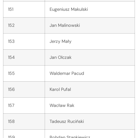
151
Eugeniusz Makulski
152
Jan Malinowski
153
Jerzy Mały
154
Jan Olczak
155
Waldemar Pacud
156
Karol Pufal
157
Wacław Rak
158
Tadeusz Ruciński
159
Bohdan Stankiewicz