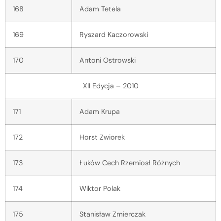
168
Adam Tetela
169
Ryszard Kaczorowski
170
Antoni Ostrowski
XII Edycja – 2010
171
Adam Krupa
172
Horst Zwiorek
173
Łuków Cech Rzemiosł Różnych
174
Wiktor Polak
175
Stanisław Zmierczak