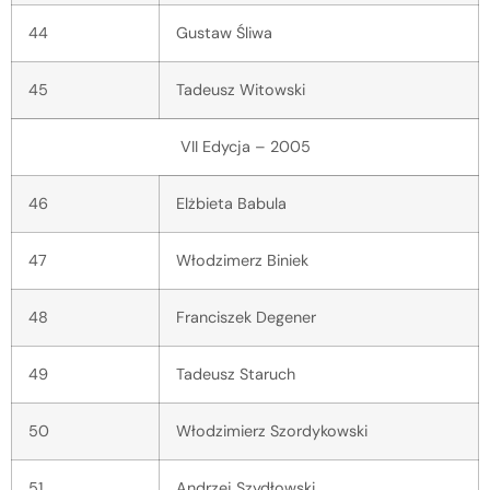
44
Gustaw Śliwa
45
Tadeusz Witowski
VII Edycja – 2005
46
Elżbieta Babula
47
Włodzimerz Biniek
48
Franciszek Degener
49
Tadeusz Staruch
50
Włodzimierz Szordykowski
51
Andrzej Szydłowski