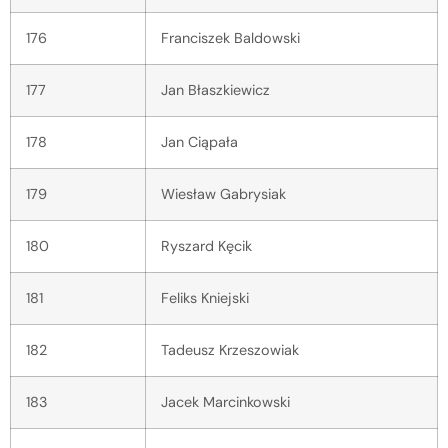
176
Franciszek Baldowski
177
Jan Błaszkiewicz
178
Jan Ciąpała
179
Wiesław Gabrysiak
180
Ryszard Kęcik
181
Feliks Kniejski
182
Tadeusz Krzeszowiak
183
Jacek Marcinkowski