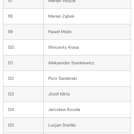
117
Marian Wójcik
118
Marian Ząbek
119
Paweł Molin
120
Wincenty Krasa
121
Aleksander Stankiewicz
122
Piotr Świderski
123
Józef Kikta
124
Jarosław Kocela
125
Lucjan Stańko