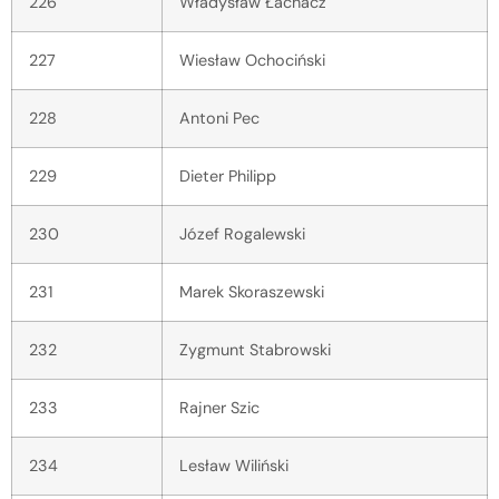
226
Władysław Łachacz
227
Wiesław Ochociński
228
Antoni Pec
229
Dieter Philipp
230
Józef Rogalewski
231
Marek Skoraszewski
232
Zygmunt Stabrowski
233
Rajner Szic
234
Lesław Wiliński