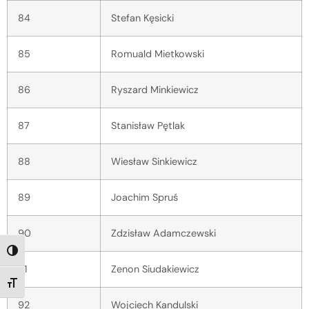
84
Stefan Kęsicki
85
Romuald Mietkowski
86
Ryszard Minkiewicz
87
Stanisław Pętlak
88
Wiesław Sinkiewicz
89
Joachim Spruś
90
Zdzisław Adamczewski
TOGGLE HIGH CONTRAST
91
Zenon Siudakiewicz
TOGGLE FONT SIZE
92
Wojciech Kandulski