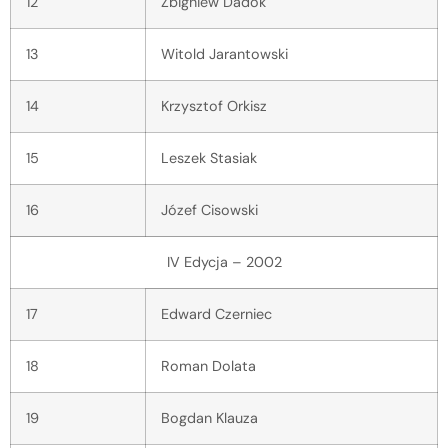
12
Zbigniew Dadok
13
Witold Jarantowski
14
Krzysztof Orkisz
15
Leszek Stasiak
16
Józef Cisowski
IV Edycja – 2002
17
Edward Czerniec
18
Roman Dolata
19
Bogdan Klauza