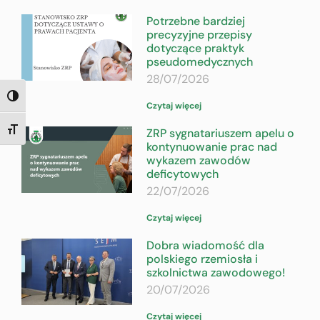
Potrzebne bardziej
precyzyjne przepisy
dotyczące praktyk
pseudomedycznych
28/07/2026
TOGGLE HIGH CONTRAST
Czytaj więcej
ZRP sygnatariuszem apelu o
TOGGLE FONT SIZE
kontynuowanie prac nad
wykazem zawodów
deficytowych
22/07/2026
Czytaj więcej
Dobra wiadomość dla
polskiego rzemiosła i
szkolnictwa zawodowego!
20/07/2026
Czytaj więcej