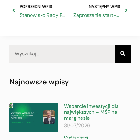
POPRZEDNI WPIS
NASTĘPNY WPIS
Stanowisko Rady Przedsiębiorczości ws. planów wprowadzenia konfiskaty prewencyjnej
Zaproszenie start-upów i MŚP do udziału w projekcie BlockStart
Najnowsze wpisy
Wsparcie inwestycji dla
największych – MŚP na
marginesie
31/07/2026
Czytaj więcej