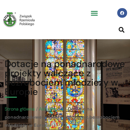
Dotacje na ponadnarodowe
projekty walczące z
bezrobociem młodzieży w
Europie
Strona główna
/
Aktualności
/
Dotacje na
ponadnarodowe projekty walczące z bezrobociem
młodzieży w Europie