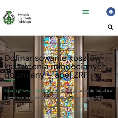
Dofinansowanie kosztów
kształcenia młodocianych
do zmiany – apel ZRP
Strona główna
/
Aktualności
/
Dofinansowanie kosztów
kształcenia młodocianych do zmiany – apel ZRP