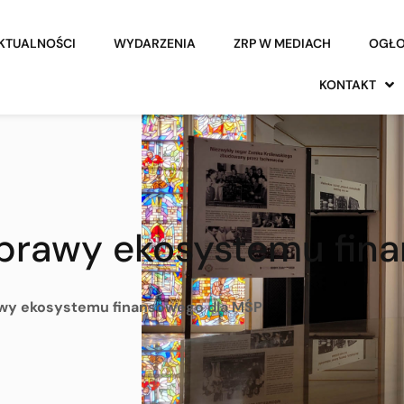
KTUALNOŚCI
WYDARZENIA
ZRP W MEDIACH
OGŁO
KONTAKT
prawy ekosystemu fin
wy ekosystemu finansowego dla MŚP