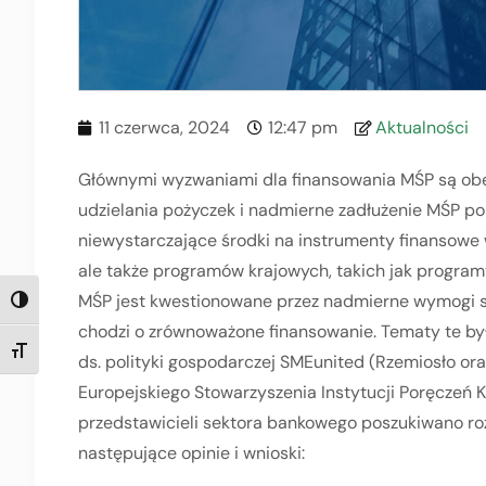
11 czerwca, 2024
12:47 pm
Aktualności
Głównymi wyzwaniami dla finansowania MŚP są obe
udzielania pożyczek i nadmierne zadłużenie MŚP po
niewystarczające środki na instrumenty finansowe 
ale także programów krajowych, takich jak program
MŚP jest kwestionowane przez nadmierne wymogi sp
TOGGLE HIGH CONTRAST
chodzi o zrównoważone finansowanie. Tematy te by
TOGGLE FONT SIZE
ds. polityki gospodarczej SMEunited (Rzemiosło or
Europejskiego Stowarzyszenia Instytucji Poręczeń
przedstawicieli sektora bankowego poszukiwano r
następujące opinie i wnioski: