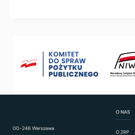
O NAS
00-246 Warszawa
O ZRP