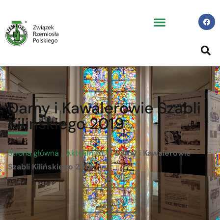
Damy i Kawalerowie Szabli
Kilińskiego 2019
Strona główna
/
Aktualności
/
Damy i Kawalerowie
Szabli Kilińskiego 2019