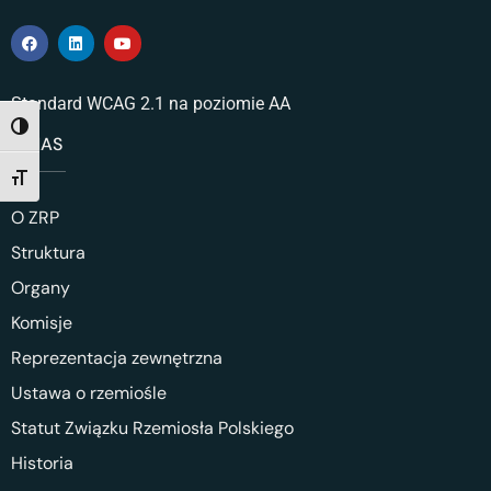
Standard WCAG 2.1 na poziomie AA
TOGGLE HIGH CONTRAST
O NAS
TOGGLE FONT SIZE
O ZRP
Struktura
Organy
Komisje
Reprezentacja zewnętrzna
Ustawa o rzemiośle
Statut Związku Rzemiosła Polskiego
Historia