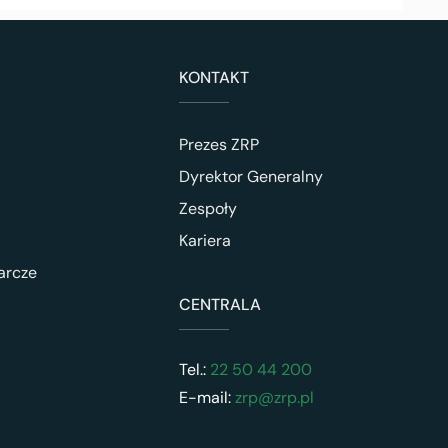
KONTAKT
Prezes ZRP
Dyrektor Generalny
Zespoły
Kariera
arcze
CENTRALA
Tel.:
22 50 44 200
E-mail:
zrp@zrp.pl