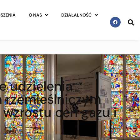
SZENIA
O NAS
DZIAŁALNOŚĆ
e udzielenia
m rzemieślniczym
 wzrostu cen gazu i