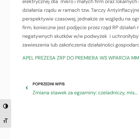
elektrycznej dla mikro i małych firm oraz lokalnyc
działania rządu w ramach tzw. Tarczy Antyinflacyjn
perspektywie czasowej, jednakże ze względu na og
firm, konieczne jest podjęcie przez rząd RP działań
negatywnych skutków w/w podwyżek i uchroniłyby 
zawieszenia lub zakończenia działalności gospodarcz
APEL PREZESA ZRP DO PREMIERA WS WPARCIA MM
POPRZEDNI WPIS
Zmiana stawek za egzaminy: czeladniczy, mistrzowski i sprawdzający
TOGGLE HIGH CONTRAST
TOGGLE FONT SIZE