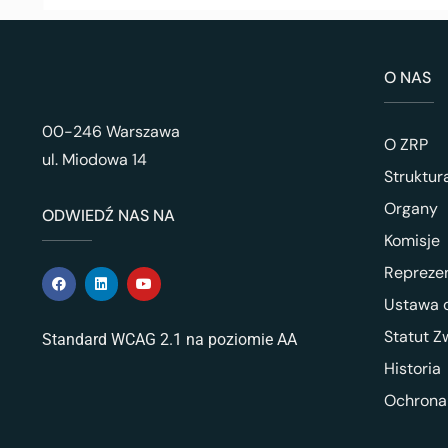
O NAS
00-246 Warszawa
O ZRP
ul. Miodowa 14
Struktur
Organy
ODWIEDŹ NAS NA
Komisje
Repreze
Ustawa o
Statut Z
Standard WCAG 2.1 na poziomie AA
Historia
Ochrona