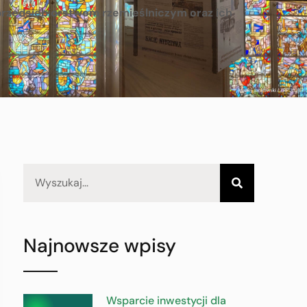
 przedsiębiorstwom rzemieślniczym oraz ich
Najnowsze wpisy
Wsparcie inwestycji dla