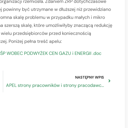
h organizacji rzemiosła. Zdaniem ZRP dotychczasowe
ej powinny być utrzymane w dłuższej niż przewidziano
romna skalę problemu w przypadku małych i mikro
 na szerszą skalę, które umożliwiłyby znaczącą redukcję
wielu przedsiębiorców przed koniecznością
ej. Poniżej pełna treść apelu:
ŚP WOBEC PODWYŻEK CEN GAZU i ENERGII .doc
NASTĘPNY WPIS
APEL strony pracowników i strony pracodawców Rady Dialogu Społecznego w sprawie szczepień przeciw COVID–19