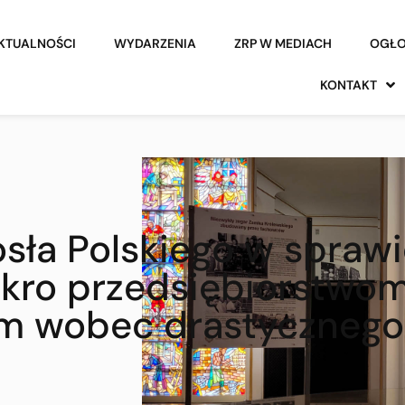
KTUALNOŚCI
WYDARZENIA
ZRP W MEDIACH
OGŁO
KONTAKT
sła Polskiego w sprawi
ikro przedsiębiorstwo
om wobec drastycznego