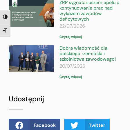
ZRP sygnatariuszem apelu o
kontynuowanie prac nad
wykazem zawodów
TOGGLE HIGH CONTRAST
deficytowych
22/07/2026
TOGGLE FONT SIZE
Czytaj więcej
Dobra wiadomość dla
polskiego rzemiosła i
szkolnictwa zawodowego!
20/07/2026
Czytaj więcej
Udostępnij
Facebook
Twitter