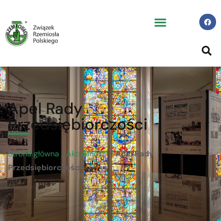
Apel Rady
Przedsiębiorczości
Strona główna
/
Aktualności
/
Apel Rady
Przedsiębiorczości