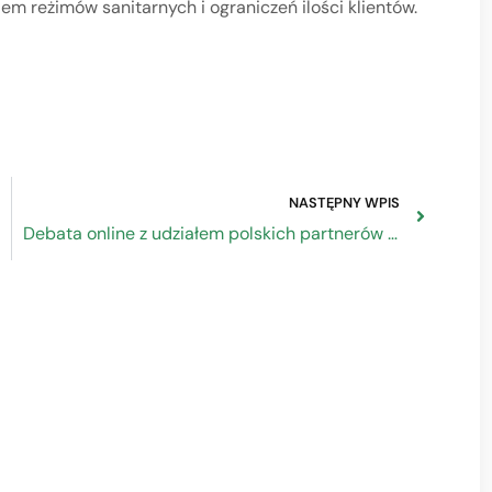
m reżimów sanitarnych i ograniczeń ilości klientów.
NASTĘPNY WPIS
Debata online z udziałem polskich partnerów społecznych w sprawie implementacji porozumienia w sprawie cyfryzacji, podpisanego w czerwcu 2020 r. przez europejskich partnerów społecznych: EKZZ, BUSINESSEUROPE, CEEP (obecnie SGI Europe) oraz SMEunited.