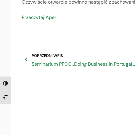
Oczywiście otwarcie powinno nastąpić z zachowanie
Przeczytaj Apel
POPRZEDNI WPIS
Seminarium PPCC „Doing Business in Portugal, Spain, and Brazil” 5 maja 2021 r.
TOGGLE HIGH CONTRAST
TOGGLE FONT SIZE