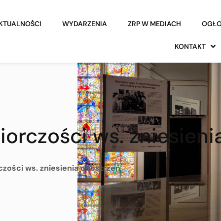
KTUALNOŚCI
WYDARZENIA
ZRP W MEDIACH
OGŁO
KONTAKT
iorczości ws. zniesieni
czości ws. zniesienia obostrzeń