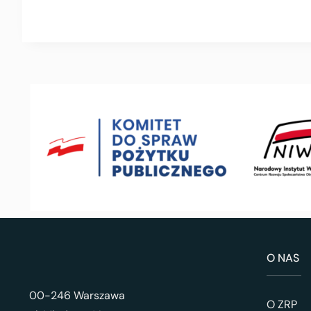
O NAS
00-246 Warszawa
O ZRP