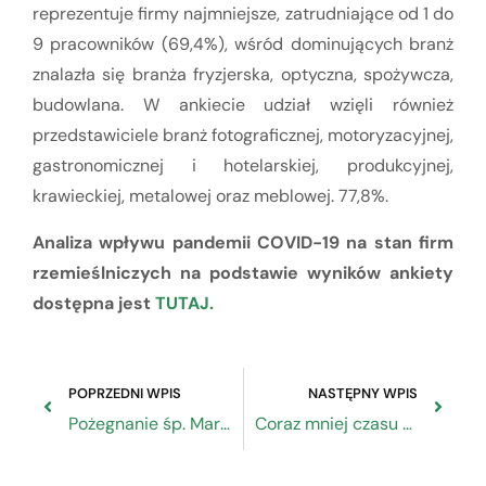
reprezentuje firmy najmniejsze, zatrudniające od 1 do
9 pracowników (69,4%), wśród dominujących branż
znalazła się branża fryzjerska, optyczna, spożywcza,
budowlana. W ankiecie udział wzięli również
przedstawiciele branż fotograficznej, motoryzacyjnej,
gastronomicznej i hotelarskiej, produkcyjnej,
krawieckiej, metalowej oraz meblowej. 77,8%.
Analiza wpływu pandemii COVID-19 na stan firm
rzemieślniczych na podstawie wyników ankiety
dostępna jest
TUTAJ.
POPRZEDNI WPIS
NASTĘPNY WPIS
Pożegnanie śp. Marka Drzażdżyńskiego
Coraz mniej czasu na zdobycie nawet 800 tys. zł w konkursie PARP „Internacjonalizacja MŚP”