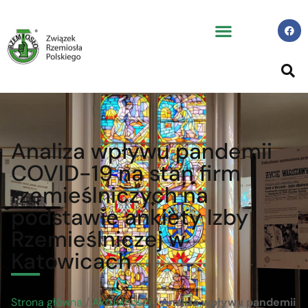
Analiza wpływu pandemii
COVID-19 na stan firm
rzemieślniczych na
podstawie ankiety Izby
Rzemieślniczej w
Katowicach
Strona główna
/
Aktualności
/
Analiza wpływu pandemii