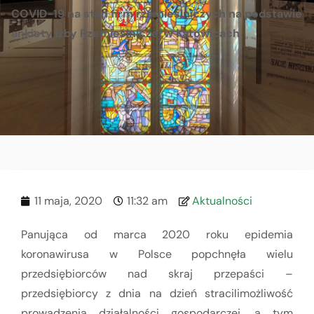
COVID-19 na stan firm rzemieślniczych na podstawie
ankiety Izby Rzemieślniczej w Katowicach
11 maja, 2020
11:32 am
Aktualności
Panująca od marca 2020 roku epidemia
koronawirusa w Polsce popchnęła wielu
przedsiębiorców nad skraj przepaści –
przedsiębiorcy z dnia na dzień stracilimożliwość
prowadzenia działalności gospodarczej, a tym