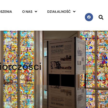
SZENIA
O NAS
DZIAŁALNOŚĆ
iorczości