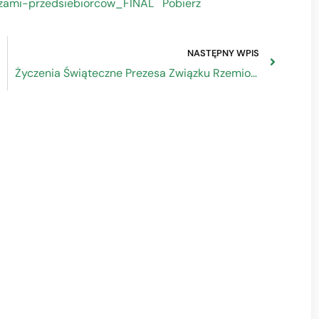
czami-przedsiebiorcow_FINAL
Pobierz
NASTĘPNY WPIS
Życzenia Świąteczne Prezesa Związku Rzemiosła Polskiego