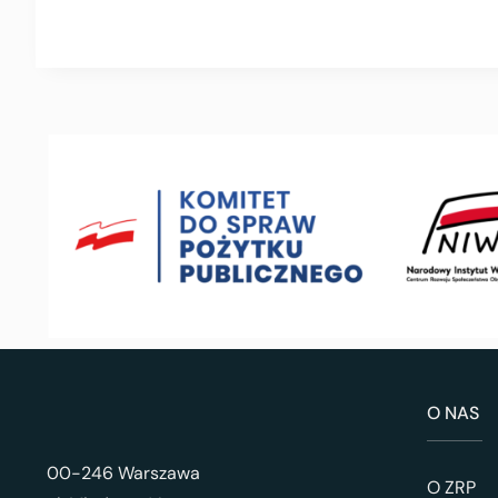
O NAS
00-246 Warszawa
O ZRP