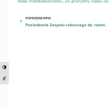
Rada-Przedsiebiorczosci_23-priorytety-rzadu-o
POPRZEDNI WPIS
Posiedzenie Zespołu roboczego ds. rzemiosła w ramach prac Rady Przedsiębiorców przy Rzeczniku Małych i Średnich Przedsiębiorców
TOGGLE HIGH CONTRAST
TOGGLE FONT SIZE