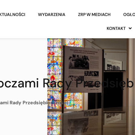
KTUALNOŚCI
WYDARZENIA
ZRP W MEDIACH
OGŁO
KONTAKT
 oczami Rady Przedsięb
zami Rady Przedsiębiorczości