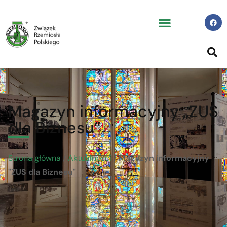
Magazyn informacyjny „ZUS
dla Biznesu”
Strona główna
/
Aktualności
/
Magazyn informacyjny
"ZUS dla Biznesu"