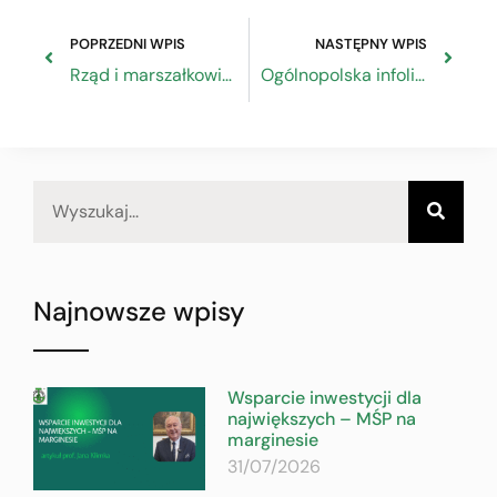
POPRZEDNI WPIS
NASTĘPNY WPIS
Rząd i marszałkowie razem ratują pół miliona miejsc pracy
Ogólnopolska infolinia o Tarczy Antykryzysowej
Najnowsze wpisy
Wsparcie inwestycji dla
największych – MŚP na
marginesie
31/07/2026