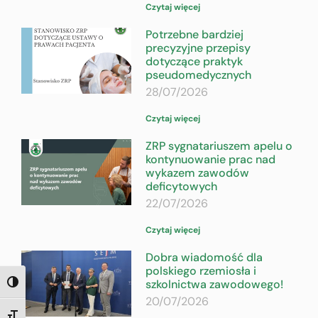
Czytaj więcej
Potrzebne bardziej
precyzyjne przepisy
dotyczące praktyk
pseudomedycznych
28/07/2026
Czytaj więcej
ZRP sygnatariuszem apelu o
kontynuowanie prac nad
wykazem zawodów
deficytowych
22/07/2026
Czytaj więcej
Dobra wiadomość dla
polskiego rzemiosła i
szkolnictwa zawodowego!
TOGGLE HIGH CONTRAST
20/07/2026