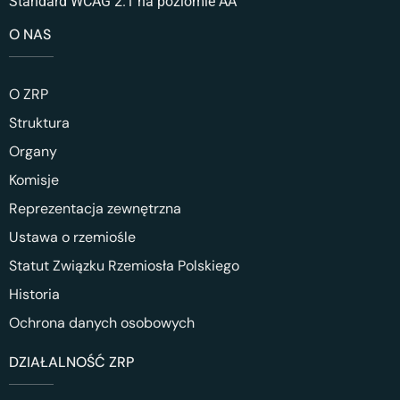
Standard WCAG 2.1 na poziomie AA
O NAS
O ZRP
Struktura
Organy
Komisje
Reprezentacja zewnętrzna
Ustawa o rzemiośle
Statut Związku Rzemiosła Polskiego
Historia
Ochrona danych osobowych
DZIAŁALNOŚĆ ZRP