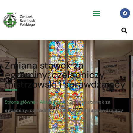
Zmiana stawek za
egzaminy: czeladniczy,
mistrzowski i sprawdzający
Strona główna
/
Aktualności
/
Zmiana stawek za
egzaminy: czeladniczy, mistrzowski i sprawdzający