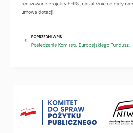
realizowane projekty FERS , niezależnie od daty na
umowa dotacji.
POPRZEDNI WPIS
Posiedzenie Komitetu Europejskiego Funduszu Społecznego Plus w ramach Prezydencji Polski w Unii Europejskiej