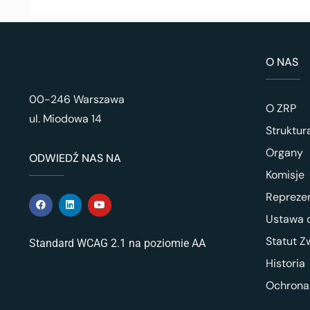
O NAS
00-246 Warszawa
O ZRP
ul. Miodowa 14
Struktur
Organy
ODWIEDŹ NAS NA
Komisje
Repreze
Ustawa o
Statut Z
Standard WCAG 2.1 na poziomie AA
Historia
Ochrona