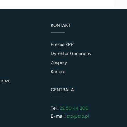
KONTAKT
Prezes ZRP
Dyrektor Generalny
Zespoły
Kariera
arcze
CENTRALA
Tel.:
22 50 44 200
E-mail:
zrp@zrp.pl