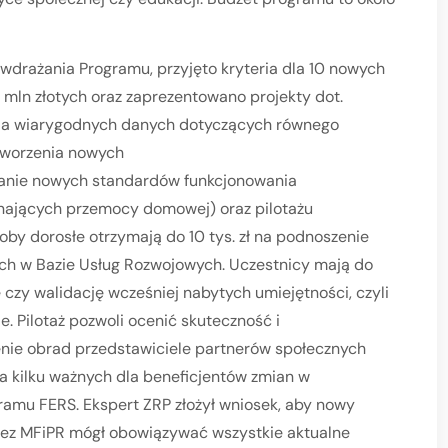
wdrażania Programu, przyjęto kryteria dla 10 nowych
ln złotych oraz zaprezentowano projekty dot.
ia wiarygodnych danych dotyczących równego
 tworzenia nowych
wanie nowych standardów funkcjonowania
nających przemocy domowej) oraz pilotażu
by dorosłe otrzymają do 10 tys. zł na podnoszenie
ych w Bazie Usług Rozwojowych. Uczestnicy mają do
zy walidację wcześniej nabytych umiejętności, czyli
. Pilotaż pozwoli ocenić skuteczność i
nie obrad przedstawiciele partnerów społecznych
nia kilku ważnych dla beneficjentów zmian w
amu FERS. Ekspert ZRP złożył wniosek, aby nowy
ez MFiPR mógł obowiązywać wszystkie aktualne