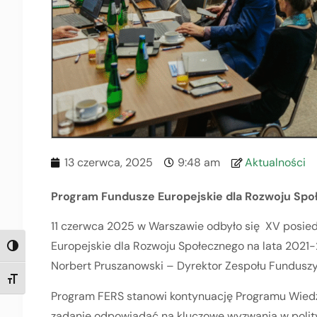
13 czerwca, 2025
9:48 am
Aktualności
Program Fundusze Europejskie dla Rozwoju Spo
11 czerwca 2025 w Warszawie odbyło się XV posie
Europejskie dla Rozwoju Społecznego na lata 2021
TOGGLE HIGH CONTRAST
Norbert Pruszanowski – Dyrektor Zespołu Funduszy 
TOGGLE FONT SIZE
Program FERS stanowi kontynuację Programu Wiedz
zadanie odpowiadać na kluczowe wyzwania w polity