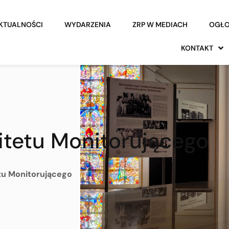
KTUALNOŚCI
WYDARZENIA
ZRP W MEDIACH
OGŁO
KONTAKT
itetu Monitorującego
tu Monitorującego