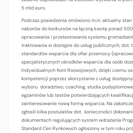
5 mld euro.
Podczas posiedzenia omówiono m.in. aktualny stan 
naborów do konkursów na łączną kwotę ponad 500 m
opracowania i przetestowania systemu gromadzen
traktowania w dostępie do usług publicznych, dot.
standardów wsparcia dla ofiar przemocy (opraco
specjalistycznych ośrodków wsparcia dla osób doz
Indywidualnych Kont Rozwojowych, dzięki czemu oso
kompetencji poprzez skorzystanie z usług dostępn
wyboru doradztwo, coaching, studia podyplomowe c
egzaminów lub testów potwierdzających kwalifikacje
zainteresowanie nową formą wsparcia. Na zakończe
zgłosili kilka postulatów dot. konieczności dokona
dokumentach regulujących system wdrażania Progr
Standard Cen Rynkowych ogłoszony w tym roku prz