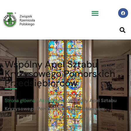
Wspólny Apel Sztabu
Kryzysowego Pomorskich
Przedsiębiorców
Strona główna
/
Aktualności
/
Wspólny Apel Sztabu
Kryzysowego Pomorskich Przedsiębiorców