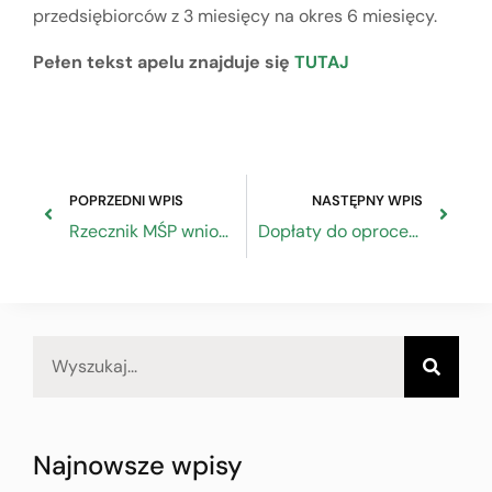
przedsiębiorców z 3 miesięcy na okres 6 miesięcy.
Pełen tekst apelu znajduje się
TUTAJ
POPRZEDNI WPIS
NASTĘPNY WPIS
Rzecznik MŚP wnioskuje o umożliwienie przedsiębiorcom w restrukturyzacji korzystanie ze wsparcia przewidzianego przez ustawę o szczególnych instrumentach wsparcia w związku z rozprzestrzenianiem się wirusa SARS-CoV-2
Dopłaty do oprocentowania kredytów zwolnione z podatku dochodowego
Najnowsze wpisy