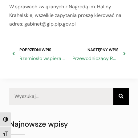
W sprawach związanych z Nagrodą im. Haliny
Krahelskiej wszelkie zapytania proszę kierować na
adres: gabinet@gip.pip.gov.pl
POPRZEDNI WPIS
NASTĘPNY WPIS
Rzemiosło wspiera branżę odzieżową
Przewodniczący RDS uczestnikiem posiedzenia Wojewódzkiej Rady Dialogu Społecznego w Gdańsku
TOGGLE HIGH CONTRAST
Najnowsze wpisy
TOGGLE FONT SIZE