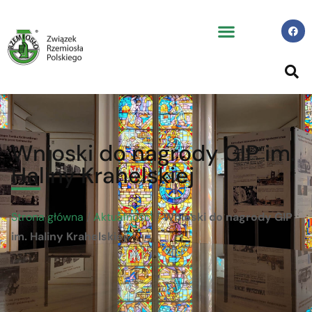
Wnioski do nagrody GIP im.
Haliny Krahelskiej
Strona główna
/
Aktualności
/
Wnioski do nagrody GIP
im. Haliny Krahelskiej