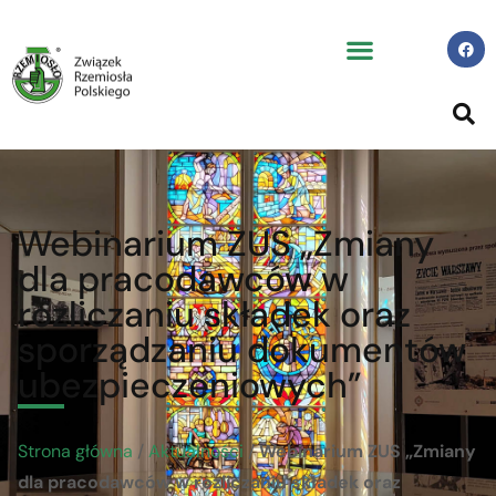
Webinarium ZUS „Zmiany
dla pracodawców w
rozliczaniu składek oraz
sporządzaniu dokumentów
ubezpieczeniowych”
Strona główna
/
Aktualności
/
Webinarium ZUS „Zmiany
dla pracodawców w rozliczaniu składek oraz