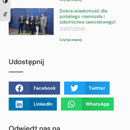
TOGGLE HIGH CONTRAST
Dobra wiadomość dla
TOGGLE FONT SIZE
polskiego rzemiosła i
szkolnictwa zawodowego!
20/07/2026
Czytaj więcej
Udostępnij
Facebook
Twitter
LinkedIn
WhatsApp
Odwiedź nas na