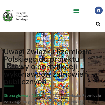
Uwagi Związku Rzemiosła
Polskiego do projektu
ustawy o certyfikacji
wykonawców zamówień
publicznych
Strona główna
/
Aktualności
/
Uwagi Związku Rzemiosła
Polskiego do projektu ustawy o certyfikacji