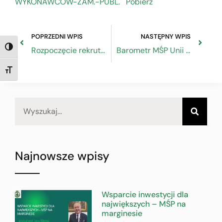
WYKONAWCOW-ZAM.-PUBL.
Pobierz
POPRZEDNI WPIS
NASTĘPNY WPIS
Rozpoczęcie rekrutacji do konkursów regionalnych SkillsPoland 2024
Barometr MŚP Unii Europejskiej wykazuje negatywne perspektywy dla małych firm
TOGGLE HIGH CONTRAST
TOGGLE FONT SIZE
Najnowsze wpisy
Wsparcie inwestycji dla
największych – MŚP na
marginesie