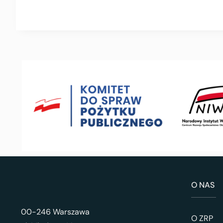
O NAS
00-246 Warszawa
O ZRP