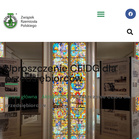
Uproszczenie CEIDG dla
przedsiębiorców
Strona główna
/
Aktualności
/
Uproszczenie CEIDG dla
przedsiębiorców