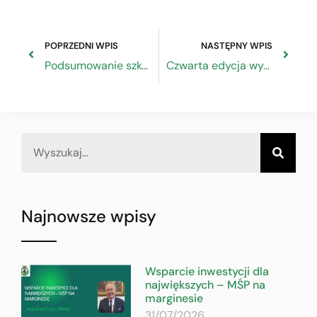
POPRZEDNI WPIS
NASTĘPNY WPIS
Podsumowanie szkolenia online pn. „Standardy Ochrony Małoletnich”
Czwarta edycja wydarzenia „Rzemieślniczy Bazar” na Kieleckim Rynku
Najnowsze wpisy
Wsparcie inwestycji dla
największych – MŚP na
marginesie
31/07/2026