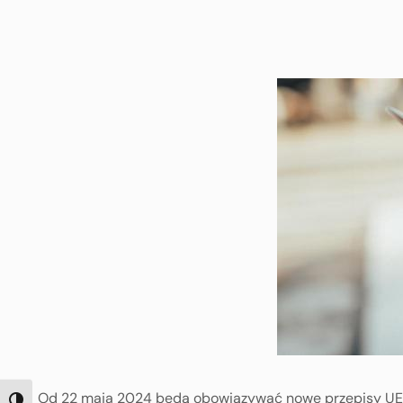
Od 22 maja 2024 będą obowiązywać nowe przepisy UE do