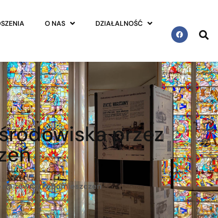
SZENIA
O NAS
DZIAŁALNOŚĆ
 środowiska przez
zeń
ne na zewnątrz pomieszczeń