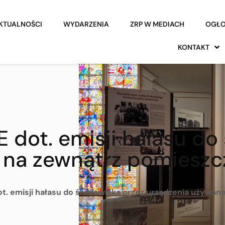
KTUALNOŚCI
WYDARZENIA
ZRP W MEDIACH
OGŁO
KONTAKT
 dot. emisji hałasu do
 na zewnątrz pomieszc
t. emisji hałasu do środowiska przez urządzenia używa