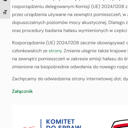
TOGGLE HIGH CONTRAST
roz
porządzeniu delegowanym Komisji (UE) 2024/1208 z
TOGGLE FONT SIZE
przez urządzenia używane na zewnątrz pomieszczeń, 
dopuszczalnych poziomów mocy akustycznej. Dlatego zmi
oraz procedury badania hałasu wymienionych w części B 
Rozporządzenie (UE) 2024/1208 zacznie obowiązywać od
członkowskich ze
strony
. Zmianie ulegnie także krajow
na zewnątrz pomieszczeń w zakresie emisji hałasu do śr
zmienione na bezpośrednie odwołania do nowego rozpo
Zachęcamy do odwiedzenia strony internetowej dot. 
Załącznik