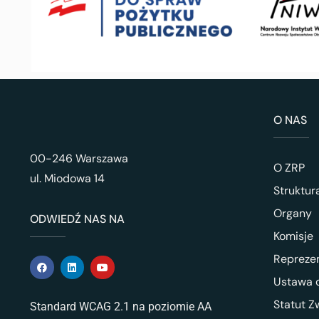
O NAS
00-246 Warszawa
O ZRP
ul. Miodowa 14
Struktur
Organy
ODWIEDŹ NAS NA
Komisje
Repreze
Ustawa o
Statut Z
Standard WCAG 2.1 na poziomie AA