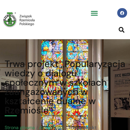
Trwa projekt „Popularyzacja
wiedzy o dialogu
społecznym w szkołach
zaangażowanych w
kształcenie dualne w
Rzemiośle”
Strona główna
/
Aktualności
/
Trwa projekt