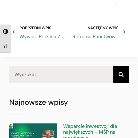
POPRZEDNI WPIS
NASTĘPNY WPIS
TOGGLE HIGH CONTRAST
Wywiad Prezesa ZRP w Radio eM
Reforma Państwowej Inspekcji Pracy – konsekwencje dla pracodawców i rynku pracy
TOGGLE FONT SIZE
Najnowsze wpisy
Wsparcie inwestycji dla
największych – MŚP na
marginesie