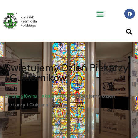
Świętujemy Dzień Piekarzy
i Cukierników
Strona główna
/
Aktualności
/
Świętujemy Dzień
Piekarzy i Cukierników