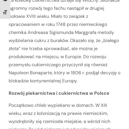
Za kolebkę cukiernictwa uznaje się Włochy. Jednakże
TOGGLE HIGH CONTRAST
ogromny rozwój tego fachu nastąpił w drugiej
TOGGLE FONT SIZE
połowie XVIII wieku. Miało to związek z
opracowaniem w roku 1748 przez niemieckiego
chemika Andreasa Sigismunda Marggrafa metody
wydzielania cukru z buraków. Okazało się, że „białego
złota” nie trzeba sprowadzać, ale można je
produkować na miejscu, w Europie. Do rozwoju
przemysłu cukierniczego przyczynił się również
Napoleon Bonaparte, który w 1806 r. podjął decyzję o
blokadzie kontynentalnej Europy.
Rozwój piekarnictwa i cukiernictwa w Polsce
Początkowo chleb wypiekano w domach. W XIII
wieku, wraz z kolonizacją na prawie niemieckim,
wyodrębniły się rzemiosła miejskie, a wśród nich