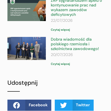
ZRP sygnatariuszem apelu o
kontynuowanie prac nad
wykazem zawodów
deficytowych
22/07/2026
Czytaj więcej
Dobra wiadomość dla
polskiego rzemiosła i
szkolnictwa zawodowego!
20/07/2026
Czytaj więcej
Udostępnij
Facebook
Twitter