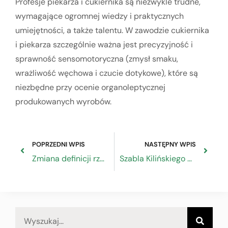
Profesje piekarza i cukiernika są niezwykle trudne,
wymagające ogromnej wiedzy i praktycznych
umiejętności, a także talentu. W zawodzie cukiernika
i piekarza szczególnie ważna jest precyzyjność i
sprawność sensomotoryczna (zmysł smaku,
wrażliwość węchowa i czucie dotykowe), które są
niezbędne przy ocenie organoleptycznej
produkowanych wyrobów.
POPRZEDNI WPIS
NASTĘPNY WPIS
Zmiana definicji rzemiosła i rzemieślnika przyjęta przez rząd
Szabla Kilińskiego wręczona w Katedrze Lubelskiej