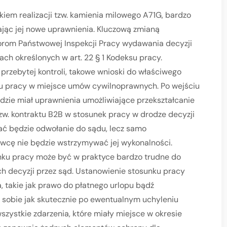
iem realizacji tzw. kamienia milowego A71G, bardzo
ając jej nowe uprawnienia. Kluczową zmianą
torom Państwowej Inspekcji Pracy wydawania decyzji
ch określonych w art. 22 § 1 Kodeksu pracy.
 przebytej kontroli, takowe wnioski do właściwego
nku pracy w miejsce umów cywilnoprawnych. Po wejściu
dzie miał uprawnienia umożliwiające przekształcanie
. kontraktu B2B w stosunek pracy w drodze decyzji
wać będzie odwołanie do sądu, lecz samo
awcę nie będzie wstrzymywać jej wykonalności.
nku pracy może być w praktyce bardzo trudne do
h decyzji przez sąd. Ustanowienie stosunku pracy
, takie jak prawo do płatnego urlopu bądź
 sobie jak skutecznie po ewentualnym uchyleniu
szystkie zdarzenia, które miały miejsce w okresie