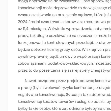
mogą doprowadzić do zwiększonej ilość sporów s
konsekwencji może doprowadzić to do większego ob
czasu oczekiwania na orzeczenie sądowe, które już 
2024 średni czas trwania spraw z zakresu prawa pra
aż 11,4 miesiąca. W świetle wprowadzenia natychmi
pracy, tak długie oczekiwanie na orzeczenie może 
funkcjonowania kontrolowanych przedsiębiorstw, 
będzie dotyczył licznej grupy osób. W skrajnych
cywilno-prawnej bądź umowy o współpracę i koniec
zobowiązaniami podatkowo-składkowych, może zach
przez to do poszerzania się szarej strefy z negat
Nawet pożądane przez projektodawcę konsekwenc
o pracę (by zniwelować ryzyko konfrontacji z urz
negatywne konsekwencje. Sytuacja taka doprowadzi
konsekwencji kosztów towarów i usług, co odczuli
byłby także osoby, które zatrudnione byłyby na umo