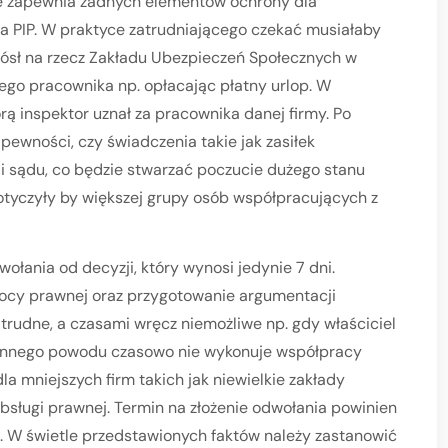
nie zapewnia żadnych elementów ochrony dla
a PIP. W praktyce zatrudniającego czekać musiałaby
iósł na rzecz Zakładu Ubezpieczeń Społecznych w
ego pracownika np. opłacając płatny urlop. W
rą inspektor uznał za pracownika danej firmy. Po
pewności, czy świadczenia takie jak zasiłek
i sądu, co będzie stwarzać poczucie dużego stanu
dotyczyły by większej grupy osób współpracujących z
ołania od decyzji, który wynosi jedynie 7 dni.
mocy prawnej oraz przygotowanie argumentacji
rudne, a czasami wręcz niemożliwe np. gdy właściciel
 innego powodu czasowo nie wykonuje współpracy
la mniejszych firm takich jak niewielkie zakłady
obsługi prawnej. Termin na złożenie odwołania powinien
. W świetle przedstawionych faktów należy zastanowić