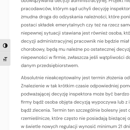
obowiązywania decyzji administracyjnej. Projekt 
pracodawców, którym sąd uchyli decyzję inspektor
żmudna droga do odzyskania należności, które pon
postaci składek emerytalnych czy też na rzecz sam
niepewnej sytuacji stawiana jest również osoba, któ
decyzji administracyjnej pracownik nie będzie miał 
TOGGLE HIGH CONTRAST
chorobowy, będą mu należne po ostatecznej decyzj
niepewności w firmie, zwłaszcza jeśli wątpliwości 
TOGGLE FONT SIZE
danym przedsiębiorstwem.
Absolutnie nieakceptowalny jest termin złożenia odw
Znalezienie w tak krótkim czasie odpowiedniej po
podważającej decyzję inspektora może być bardzo t
firmy bądź osoba objęta decyzją wypoczywa lub z
bądź zlecenia. Termin ten szczególnie bolesny jest d
rzemieślnicze, które często nie posiadają bieżącej 
w świetle nowych regulacji wynosić minimum 21 dni