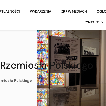
KTUALNOŚCI
WYDARZENIA
ZRP W MEDIACH
OGŁO
KONTAKT
Rzemiosła Polskiego
emiosła Polskiego