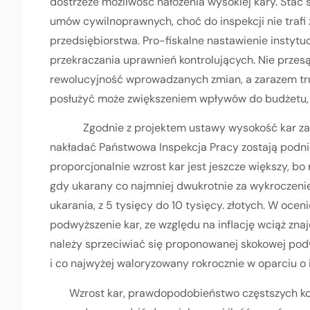
dostrzeże możliwość nałożenia wysokiej kary. Stać 
umów cywilnoprawnych, choć do inspekcji nie traf
przedsiębiorstwa. Pro-fiskalne nastawienie instytuc
przekraczania uprawnień kontrolujących. Nie przesąd
rewolucyjność wprowadzanych zmian, a zarazem tru
posłużyć może zwiększeniem wpływów do budżetu,
Zgodnie z projektem ustawy wysokość kar za na
nakładać Państwowa Inspekcja Pracy zostają pod
proporcjonalnie wzrost kar jest jeszcze większy, bo r
gdy ukarany co najmniej dwukrotnie za wykroczenie
ukarania, z 5 tysięcy do 10 tysięcy. złotych. W oce
podwyższenie kar, ze względu na inflację wciąż zna
należy sprzeciwiać się proponowanej skokowej pod
i co najwyżej waloryzowany rokrocznie w oparciu o i
Wzrost kar, prawdopodobieństwo częstszych kontro