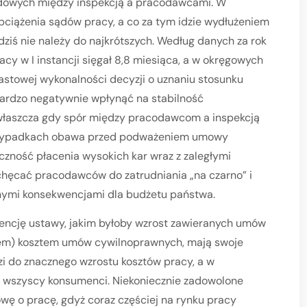
ądowych między inspekcją a pracodawcami. W
ciążenia sądów pracy, a co za tym idzie wydłużeniem
dziś nie należy do najkrótszych. Według danych za rok
cy w I instancji sięgał 8,8 miesiąca, a w okręgowych
astowej wykonalności decyzji o uznaniu stosunku
bardzo negatywnie wpłynąć na stabilność
zwłaszcza gdy spór między pracodawcom a inspekcją
 przypadkach obawa przed podważeniem umowy
zność płacenia wysokich kar wraz z zaległymi
ęcać pracodawców do zatrudniania „na czarno” i
ywnymi konsekwencjami dla budżetu państwa.
ję ustawy, jakim byłoby wzrost zawieranych umów
ędem) kosztem umów cywilnoprawnych, mają swoje
 do znacznego wzrostu kosztów pracy, a w
by wszyscy konsumenci. Niekoniecznie zadowolone
wę o pracę, gdyż coraz częściej na rynku pracy