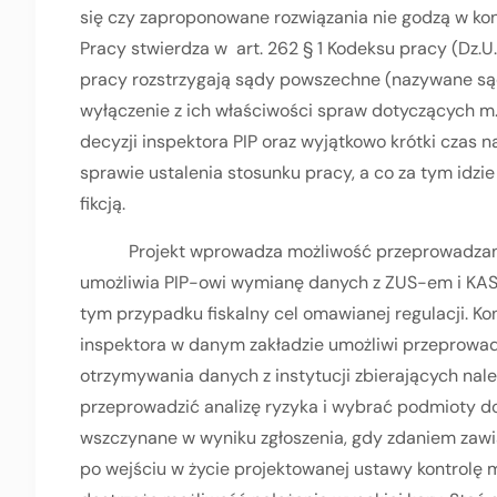
się czy zaproponowane rozwiązania nie godzą w ko
Pracy stwierdza w art. 262 § 1 Kodeksu pracy (Dz.U.
pracy rozstrzygają sądy powszechne (nazywane sąd
wyłączenie z ich właściwości spraw dotyczących m.
decyzji inspektora PIP oraz wyjątkowo krótki czas 
sprawie ustalenia stosunku pracy, a co za tym idzi
fikcją.
Projekt wprowadza możliwość przeprowadzania pr
umożliwia PIP-owi wymianę danych z ZUS-em i KAS-
tym przypadku fiskalny cel omawianej regulacji. Kon
inspektora w danym zakładzie umożliwi przeprowadz
otrzymywania danych z instytucji zbierających na
przeprowadzić analizę ryzyka i wybrać podmioty do k
wszczynane w wyniku zgłoszenia, gdy zdaniem zaw
po wejściu w życie projektowanej ustawy kontrolę