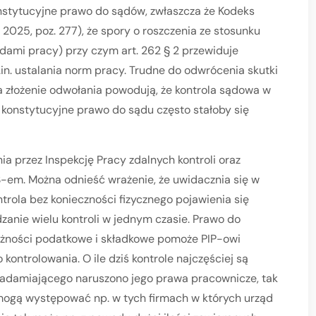
nstytucyjne prawo do sądów, zwłaszcza że Kodeks
 2025, poz. 277), że spory o roszczenia ze stosunku
ami pracy) przy czym art. 262 § 2 przewiduje
in. ustalania norm pracy. Trudne do odwrócenia skutki
na złożenie odwołania powodują, że kontrola sądowa w
e konstytucyjne prawo do sądu często stałoby się
zez Inspekcję Pracy zdalnych kontroli oraz
em. Można odnieść wrażenie, że uwidacznia się w
trola bez konieczności fizycznego pojawienia się
anie wielu kontroli w jednym czasie. Prawo do
leżności podatkowe i składkowe pomoże PIP-owi
ontrolowania. O ile dziś kontrole najczęściej są
iadamiającego naruszono jego prawa pracownicze, tak
 mogą występować np. w tych firmach w których urząd