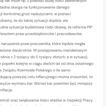
się tak może np. z powodu dużej ilości zawieranych
i żadna skarga na funkcjonowanie danego
ji kontrolnej grozi nadużyciami, w postaci
zamy, że do takiej sytuacji dojdzie, ale
dna sytuacja budżetowa rodzi obawę, że reforma PIP
 kosztem praw przedsiębiorców i pracodawców.
ruszenie praw pracownika, które będzie mogła
niesione dwukrotnie. W postępowaniu mandatowym
ośnie z 2 tysięcy do 5 tysięcy złotych, a w sytuacji,
 popełni kolejne w ciągu dwóch lat od dnia ostatniego
nie Związku Rzemiosła Polskiego o ile samo
jdującą powyżej celu inflacyjnego można zrozumieć, to
wyżce wymiaru kar. Wzrost kar powinien być mniejszy
nflacje.
li oraz zwiększenie ilości etatów w Inspekcji Pracy