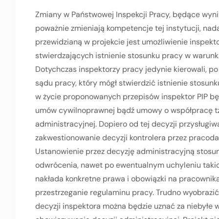
Zmiany w Państwowej Inspekcji Pracy, będące wynik
poważnie zmieniają kompetencje tej instytucji, nad
przewidzianą w projekcie jest umożliwienie inspek
stwierdzających istnienie stosunku pracy w warunka
Dotychczas inspektorzy pracy jedynie kierowali, po
sądu pracy, który mógł stwierdzić istnienie stosu
w życie proponowanych przepisów inspektor PIP bę
umów cywilnoprawnej bądź umowy o współpracę tzw
administracyjnej. Dopiero od tej decyzji przysługi
zakwestionowanie decyzji kontrolera przez pracod
Ustanowienie przez decyzję administracyjną stosu
odwrócenia, nawet po ewentualnym uchyleniu takic
nakłada konkretne prawa i obowiązki na pracownika
przestrzeganie regulaminu pracy. Trudno wyobrazić
decyzji inspektora można będzie uznać za niebyłe w