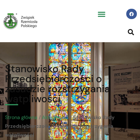
Stanowisko Rady
Przedsiębiorczości o
zasadzie rozstrzygania
wątpliwości
Strona główna
/
Aktualności
/
Stanowisko Rady
Przedsiębiorczości o zasadzie rozstrzygania
wątpliwości