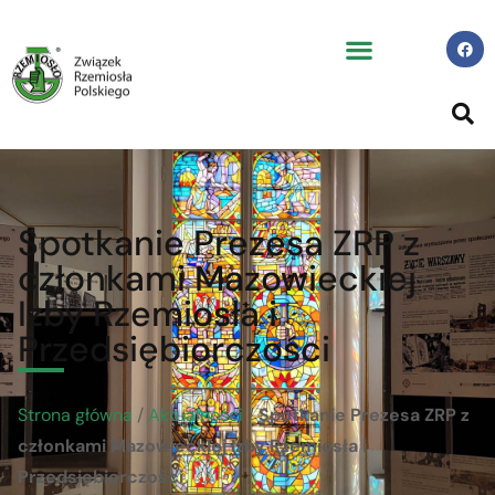
Spotkanie Prezesa ZRP z
członkami Mazowieckiej
Izby Rzemiosła i
Przedsiębiorczości
Strona główna
/
Aktualności
/
Spotkanie Prezesa ZRP z
członkami Mazowieckiej Izby Rzemiosła i
Przedsiębiorczości