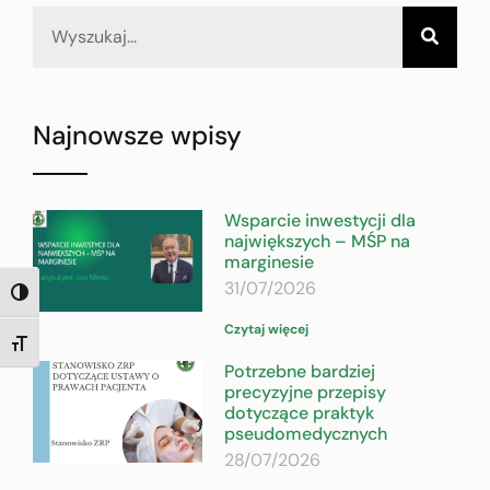
Najnowsze wpisy
Wsparcie inwestycji dla
największych – MŚP na
marginesie
31/07/2026
TOGGLE HIGH CONTRAST
Czytaj więcej
TOGGLE FONT SIZE
Potrzebne bardziej
precyzyjne przepisy
dotyczące praktyk
pseudomedycznych
28/07/2026