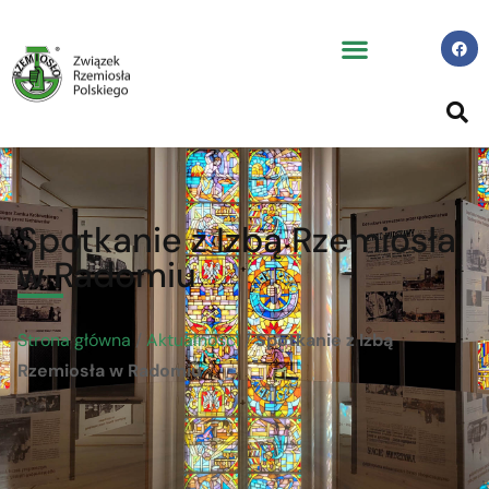
Spotkanie z Izbą Rzemiosła
w Radomiu
Strona główna
/
Aktualności
/
Spotkanie z Izbą
Rzemiosła w Radomiu