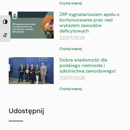
Czytaj więcej
ZRP sygnatariuszem apelu o
kontynuowanie prac nad
TOGGLE HIGH CONTRAST
wykazem zawodów
deficytowych
TOGGLE FONT SIZE
22/07/2026
Czytaj więcej
Dobra wiadomość dla
polskiego rzemiosła i
szkolnictwa zawodowego!
20/07/2026
Czytaj więcej
Udostępnij