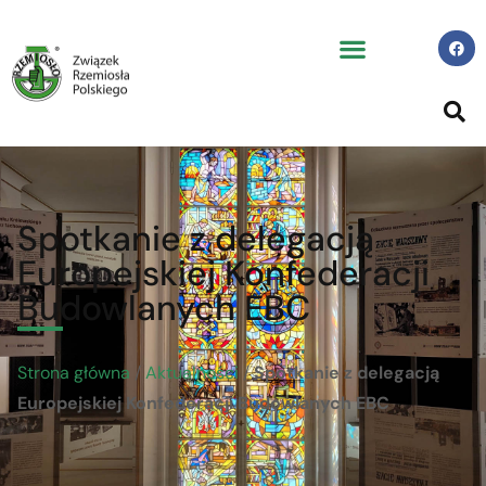
Spotkanie z delegacją
Europejskiej Konfederacji
Budowlanych EBC
Strona główna
/
Aktualności
/
Spotkanie z delegacją
Europejskiej Konfederacji Budowlanych EBC